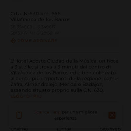
Crta. N-630 km. 666
Villafranca de los Barros
38.554860 | -6.349617
38º33'17''N | 6º20'58''W
COME ARRIVARE
L'Hotel Acosta Ciudad de la Música, un hotel 
a 3 stelle, si trova a 3 minuti dal centro di 
Villafranca de los Barros ed è ben collegato 
ai centri più importanti della regione, come 
Zafra, Almendralejo, Mérida o Badajoz, 
essendo situato proprio sulla C.N. 630.
LEGGI DI PIÙ
Scarica l'app
per una migliore
esperienza
Chiama
E-mail
Sito Web