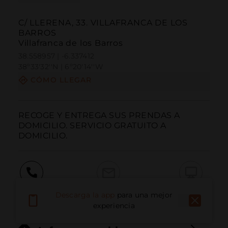
C/ LLERENA, 33. VILLAFRANCA DE LOS
BARROS
Villafranca de los Barros
38.558957 | -6.337412
38º33'32''N | 6º20'14''W
CÓMO LLEGAR
RECOGE Y ENTREGA SUS PRENDAS A 
DOMICILIO. SERVICIO GRATUITO A 
DOMICILIO.
Llamar
Email
Sitio Web
Descarga la app
para una mejor
experiencia