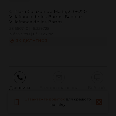
C, Plaza Corazón de María, 3, 06220
Villafranca de los Barros, Badajoz
Villafranca de los Barros
38.560740 | -6.339728
38º33'38''N | 6º20'23''W
ЯК ДІСТАТИСЯ
-
Дзвонити
Електронна пошта
Веб-сайт
Завантажте додаток
для кращого
досвіду
Повідомити про проблему