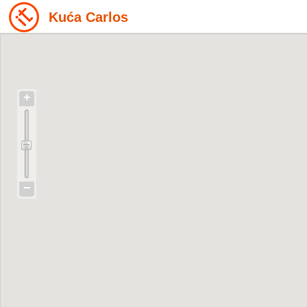
Kuća Carlos
+
−