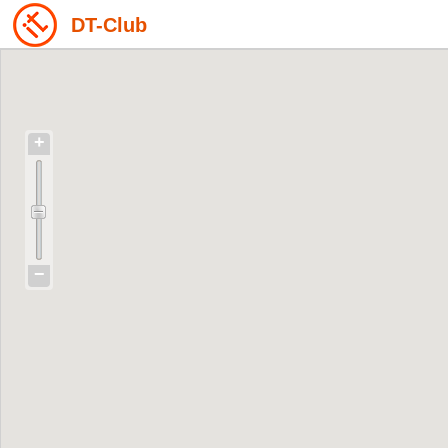
DT-Club
+
−