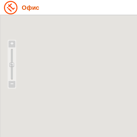
Офис
+
−