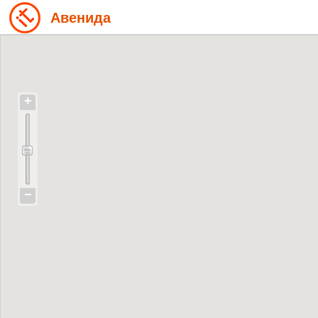
Авенида
+
−