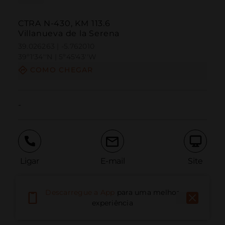
CTRA N-430, KM 113.6
Villanueva de la Serena
39.026263 | -5.762010
39º1'34''N | 5º45'43''W
COMO CHEGAR
-
Ligar
E-mail
Site
Descarregue a App
para uma melhor
Relatar problema
experiência