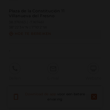
Plaza de la Constitución 11
Villanueva del Fresno
38.376163 | -7.167461
38º22'34''N | 7º10'2''W
HOE TE BEREIKEN
-
Bellen
E-mail
Website
Download de app
voor een betere
Probleem melden
ervaring