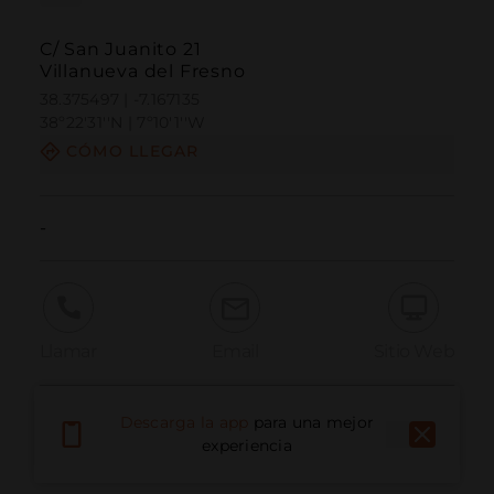
C/ San Juanito 21
Villanueva del Fresno
38.375497 | -7.167135
38º22'31''N | 7º10'1''W
CÓMO LLEGAR
-
Llamar
Email
Sitio Web
Descarga la app
para una mejor
Informar problema
experiencia