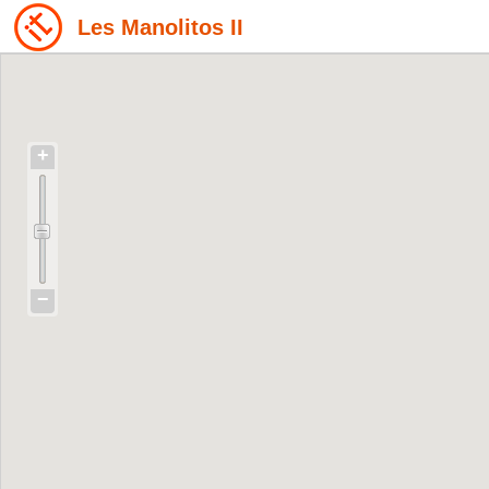
Les Manolitos II
+
−