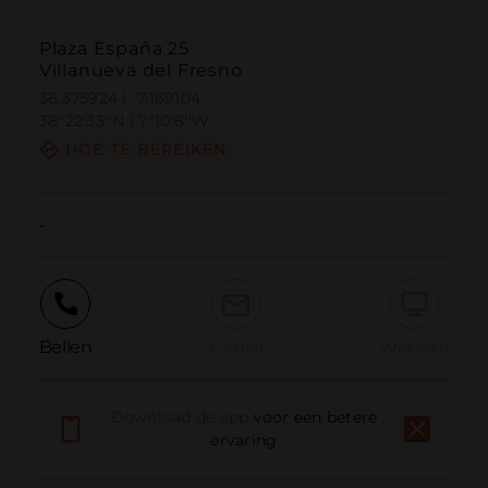
Plaza España 25
Villanueva del Fresno
38.375924 | -7.169104
38º22'33''N | 7º10'8''W
HOE TE BEREIKEN
-
Bellen
E-mail
Website
Download de app
voor een betere
Probleem melden
ervaring