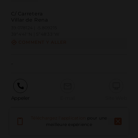
C/ Carretera
Villar de Rena
39.078124 | -5.809215
39º4'41''N | 5º48'33''W
COMMENT Y ALLER
-
Appeler
E-mail
Site Web
Téléchargez l'application
pour une
Signaler un problème
meilleure expérience