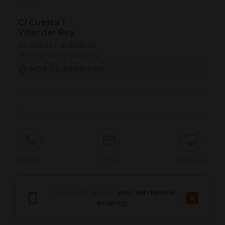
C/ Cuesta 1
Villar del Rey
39.132439 | -6.848645
39º7'56''N | 6º50'55''W
HOE TE BEREIKEN
-
Bellen
E-mail
Website
Download de app
voor een betere
Probleem melden
ervaring