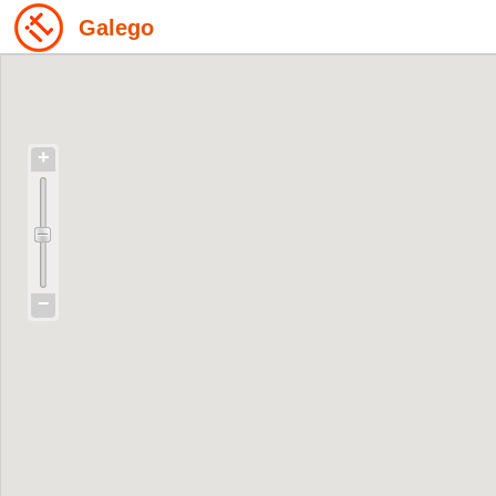
Galego
+
−