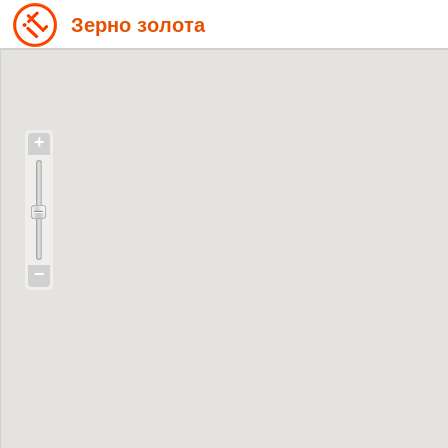
Зерно золота
+
−