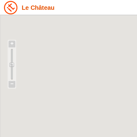
Le Château
+
−