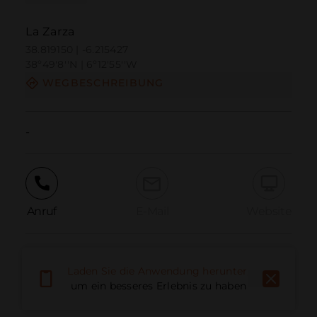
La Zarza
38.819150 | -6.215427
38º49'8''N | 6º12'55''W
WEGBESCHREIBUNG
-
Anruf
E-Mail
Website
Problem melden
Laden Sie die Anwendung herunter,
um ein besseres Erlebnis zu haben