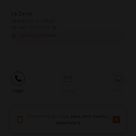
La Zarza
38.818561 | -6.217687
38º49'6''N | 6º13'3''W
COMO CHEGAR
-
Ligar
E-mail
Site
Relatar problema
Descarregue a App
para uma melhor
experiência