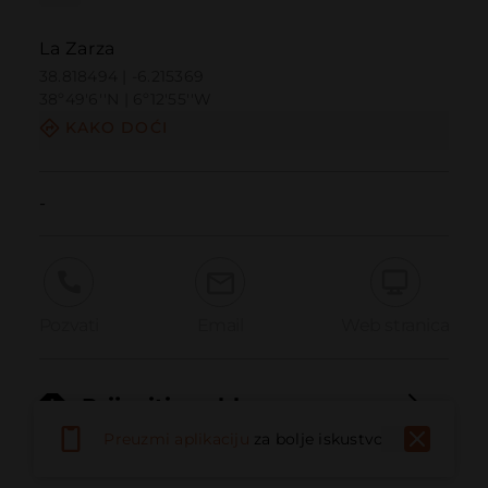
La Zarza
38.818494 | -6.215369
38º49'6''N | 6º12'55''W
KAKO DOĆI
-
Pozvati
Email
Web stranica
Prijaviti problem
Preuzmi aplikaciju
za bolje iskustvo