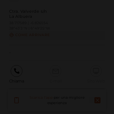
Ctra. Valverde s/n
La Albuera
38.717589 | -6.826554
38º43'3''N | 6º49'35''W
COME ARRIVARE
-
Chiama
E-mail
Sito Web
Scarica l'app
per una migliore
Segnala problema
esperienza