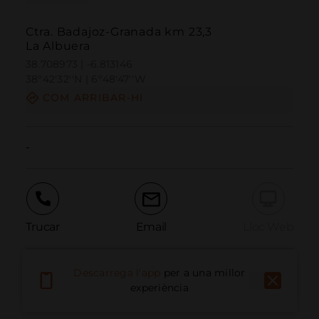
Ctra. Badajoz-Granada km 23,3
La Albuera
38.708973 | -6.813146
38º42'32''N | 6º48'47''W
COM ARRIBAR-HI
-
Trucar
Email
Lloc Web
Descarrega l'app
per a una millor
Informar problema
experiència