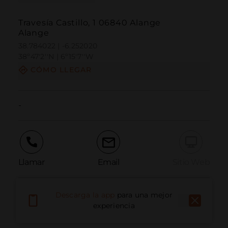
Travesía Castillo, 1 06840 Alange
Alange
38.784022 | -6.252020
38º47'2''N | 6º15'7''W
CÓMO LLEGAR
-
Llamar
Email
Sitio Web
Descarga la app
para una mejor
Informar problema
experiencia