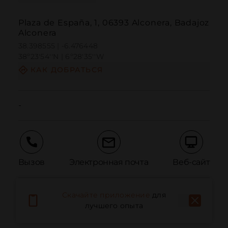
Plaza de España, 1, 06393 Alconera, Badajoz
Alconera
38.398555 | -6.476448
38º23'54''N | 6º28'35''W
КАК ДОБРАТЬСЯ
-
Вызов
Электронная почта
Веб-сайт
Скачайте приложение
для
Сообщить о проблеме
лучшего опыта