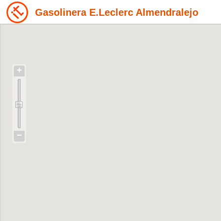
Gasolinera E.Leclerc Almendralejo
+
−