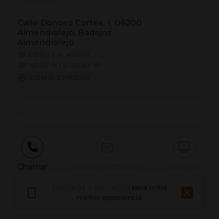
Calle Donoso Cortés, 1, 06200
Almendralejo, Badajoz
Almendralejo
38.681162 | -6.405619
38º40'52''N | 6º24'20''W
COMO CHEGAR
-
Chamar
Correo electrónico
Sitio web
Descarga a aplicación
para unha
mellor experiencia
Informar dun problema