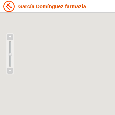
García Domínguez farmazia
+
−