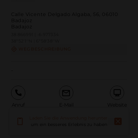
Calle Vicente Delgado Algaba, 56, 06010
Badajoz
Badajoz
38.866991 | -6.977334
38º52'1''N | 6º58'38''W
WEGBESCHREIBUNG
-
Anruf
E-Mail
Website
Laden Sie die Anwendung herunter,
um ein besseres Erlebnis zu haben
Problem melden