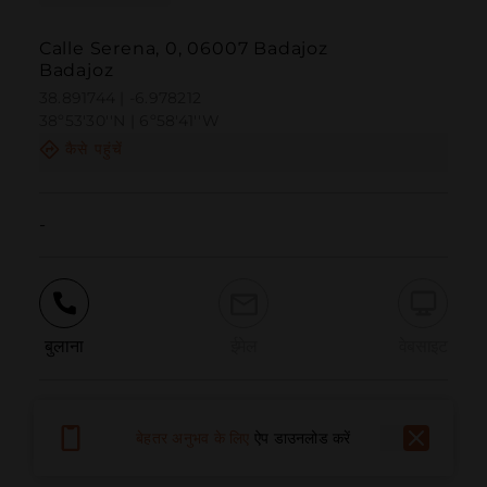
Calle Serena, 0, 06007 Badajoz
Badajoz
38.891744 | -6.978212
38º53'30''N | 6º58'41''W
कैसे पहुंचें
-
बुलाना
ईमेल
वेबसाइट
समस्या की सूचना दें
बेहतर अनुभव के लिए
ऐप डाउनलोड करें