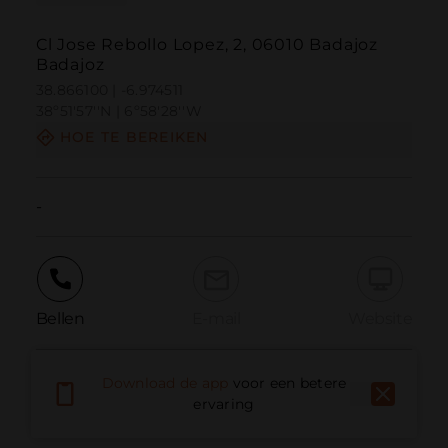
Cl Jose Rebollo Lopez, 2, 06010 Badajoz
Badajoz
38.866100 | -6.974511
38º51'57''N | 6º58'28''W
HOE TE BEREIKEN
-
Bellen
E-mail
Website
Download de app
voor een betere
Probleem melden
ervaring