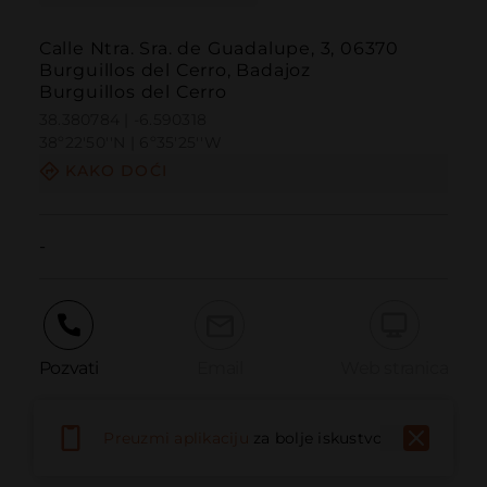
Calle Ntra. Sra. de Guadalupe, 3, 06370
Burguillos del Cerro, Badajoz
Burguillos del Cerro
38.380784 | -6.590318
38º22'50''N | 6º35'25''W
KAKO DOĆI
-
Pozvati
Email
Web stranica
Preuzmi aplikaciju
za bolje iskustvo
Prijaviti problem