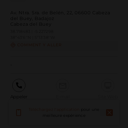
Av. Ntra. Sra. de Belén, 22, 06600 Cabeza
del Buey, Badajoz
Cabeza del Buey
38.718483 | -5.227298
38º43'6''N | 5º13'38''W
COMMENT Y ALLER
-
Appeler
E-mail
Site Web
Téléchargez l'application
pour une
meilleure expérience
Signaler un problème