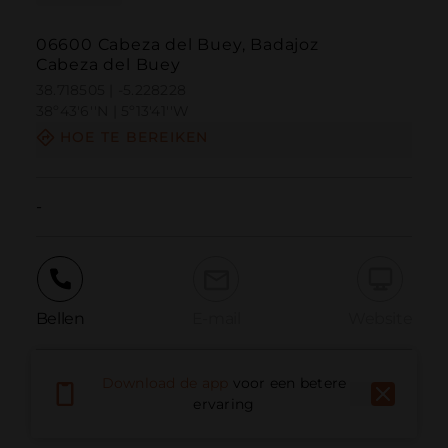
06600 Cabeza del Buey, Badajoz
Cabeza del Buey
38.718505 | -5.228228
38º43'6''N | 5º13'41''W
HOE TE BEREIKEN
-
Bellen
E-mail
Website
Download de app
voor een betere
Probleem melden
ervaring