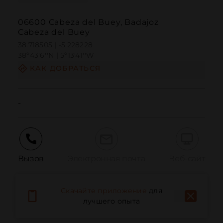
06600 Cabeza del Buey, Badajoz
Cabeza del Buey
38.718505 | -5.228228
38º43'6''N | 5º13'41''W
КАК ДОБРАТЬСЯ
-
Вызов
Электронная почта
Веб-сайт
Скачайте приложение
для
Сообщить о проблеме
лучшего опыта