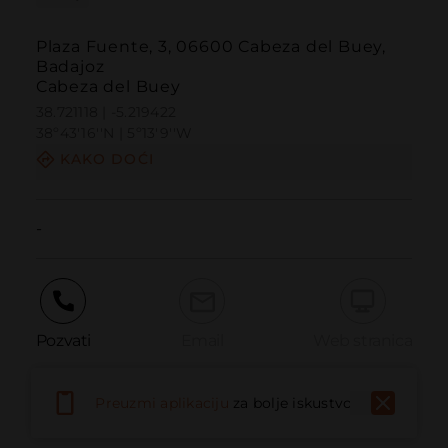
Plaza Fuente, 3, 06600 Cabeza del Buey,
Badajoz
Cabeza del Buey
38.721118 | -5.219422
38º43'16''N | 5º13'9''W
KAKO DOĆI
-
Pozvati
Email
Web stranica
Preuzmi aplikaciju
za bolje iskustvo
Prijaviti problem