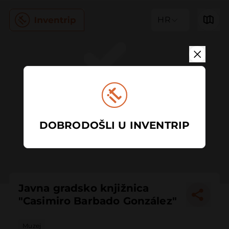
HR
DOBRODOŠLI U INVENTRIP
Javna gradsko knjižnica
"Casimiro Barbado González"
Muzej