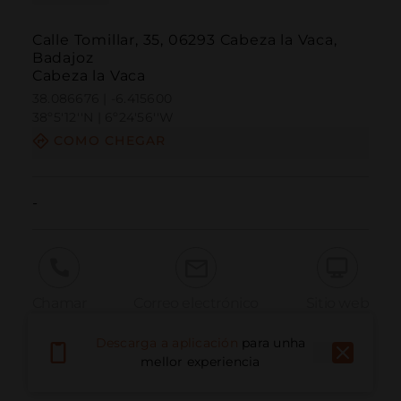
Calle Tomillar, 35, 06293 Cabeza la Vaca,
Badajoz
Cabeza la Vaca
38.086676 | -6.415600
38º5'12''N | 6º24'56''W
COMO CHEGAR
-
Chamar
Correo electrónico
Sitio web
Descarga a aplicación
para unha
mellor experiencia
Informar dun problema