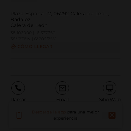
Plaza España, 12, 06292 Calera de León,
Badajoz
Calera de León
38.106000 | -6.337750
38º6'21''N | 6º20'15''W
CÓMO LLEGAR
-
Llamar
Email
Sitio Web
Descarga la app
para una mejor
experiencia
Informar problema