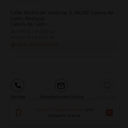
Calle Pedro de Valdivia, 2, 06292 Calera de
León, Badajoz
Calera de León
38.107604 | -6.335940
38º6'27''N | 6º20'9''W
КАК ДОБРАТЬСЯ
-
Вызов
Электронная почта
Веб-сайт
Скачайте приложение
для
лучшего опыта
Сообщить о проблеме