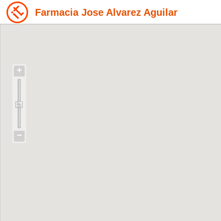
Farmacia Jose Alvarez Aguilar
+
−