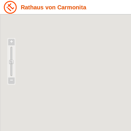
Rathaus von Carmonita
+
−