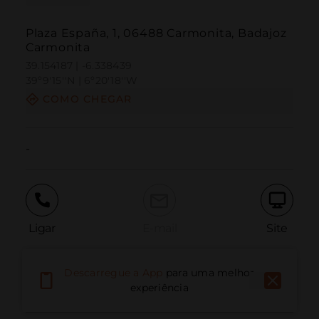
Plaza España, 1, 06488 Carmonita, Badajoz
Carmonita
39.154187 | -6.338439
39º9'15''N | 6º20'18''W
COMO CHEGAR
-
Ligar
E-mail
Site
Descarregue a App
para uma melhor
Relatar problema
experiência