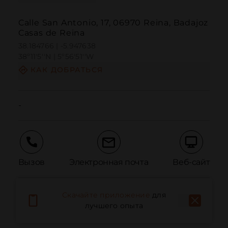
Calle San Antonio, 17, 06970 Reina, Badajoz
Casas de Reina
38.184766 | -5.947638
38º11'5''N | 5º56'51''W
КАК ДОБРАТЬСЯ
-
Вызов
Электронная почта
Веб-сайт
Скачайте приложение
для
Сообщить о проблеме
лучшего опыта