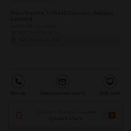
Plaza España, 1, 06420 Castuera, Badajoz
Castuera
38.720438 | -5.546692
38º43'13''N | 5º32'48''W
КАК ДОБРАТЬСЯ
-
Вызов
Электронная почта
Веб-сайт
Скачайте приложение
для
Сообщить о проблеме
лучшего опыта