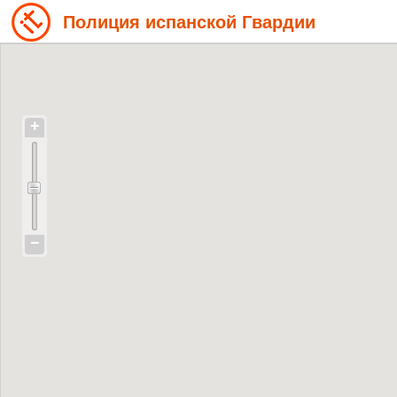
Полиция испанской Гвардии
+
−