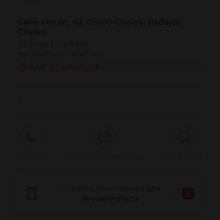
Calle Morón, 43, 06105 Cheles, Badajoz
Cheles
38.511149 | -7.279396
38º30'40''N | 7º16'45''W
КАК ДОБРАТЬСЯ
-
Вызов
Электронная почта
Веб-сайт
Скачайте приложение
для
Сообщить о проблеме
лучшего опыта