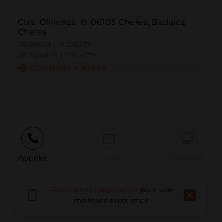
Ctra. Olivenza, 0, 06105 Cheles, Badajoz
Cheles
38.513528 | -7.278273
38º30'48''N | 7º16'41''W
COMMENT Y ALLER
-
Appeler
E-mail
Site Web
Téléchargez l'application
pour une
Signaler un problème
meilleure expérience