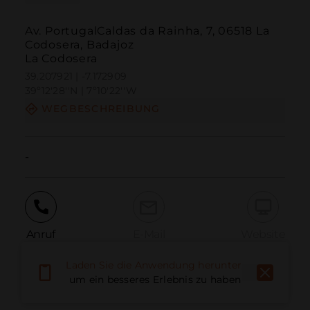
Av. PortugalCaldas da Rainha, 7, 06518 La
Codosera, Badajoz
La Codosera
39.207921 | -7.172909
39º12'28''N | 7º10'22''W
WEGBESCHREIBUNG
-
Anruf
E-Mail
Website
Laden Sie die Anwendung herunter,
um ein besseres Erlebnis zu haben
Problem melden