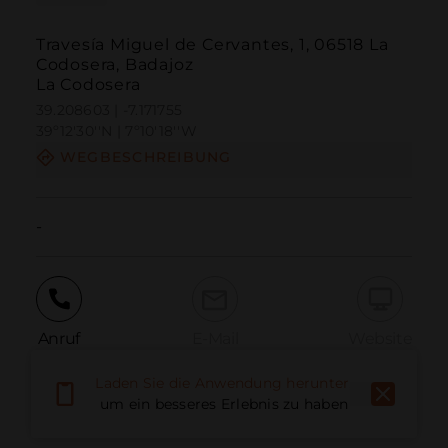
Travesía Miguel de Cervantes, 1, 06518 La
Codosera, Badajoz
La Codosera
39.208603 | -7.171755
39º12'30''N | 7º10'18''W
WEGBESCHREIBUNG
-
Anruf
E-Mail
Website
Laden Sie die Anwendung herunter,
um ein besseres Erlebnis zu haben
Problem melden