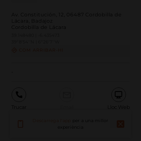
Av. Constitución, 12, 06487 Cordobilla de
Lácara, Badajoz
Cordobilla de Lácara
39.148480 | -6.435473
39º8'54''N | 6º26'7''W
COM ARRIBAR-HI
-
Trucar
Email
Lloc Web
Descarrega l'app
per a una millor
experiència
Informar problema