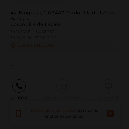
Av. Progreso, 1, 06487 Cordobilla de Lácara,
Badajoz
Cordobilla de Lácara
39.145307 | -6.436763
39º8'43''N | 6º26'12''W
COMO CHEGAR
-
Chamar
Correo electrónico
Sitio web
Descarga a aplicación
para unha
mellor experiencia
Informar dun problema